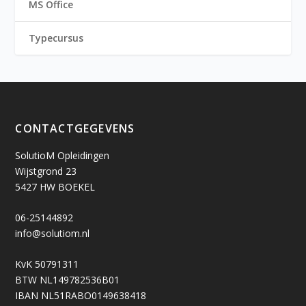
MS Office
Typecursus
CONTACTGEGEVENS
SolutioM Opleidingen
Wijstgrond 23
5427 HW BOEKEL
06-25144892
info@solutiom.nl
KvK 50791311
BTW NL149782536B01
IBAN NL51RABO0149638418