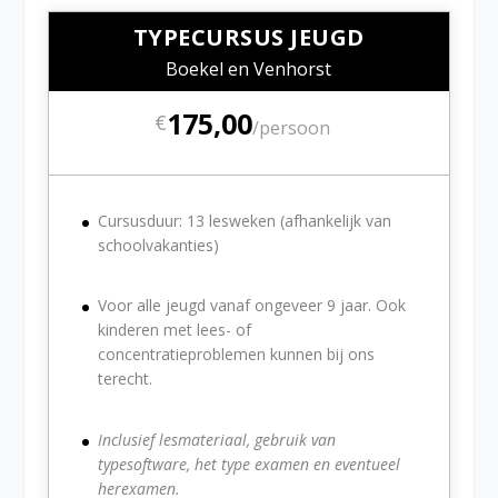
TYPECURSUS JEUGD
Boekel en Venhorst
175,00
€
/
persoon
Cursusduur: 13 lesweken (afhankelijk van
schoolvakanties)
Voor alle jeugd vanaf ongeveer 9 jaar. Ook
kinderen met lees- of
concentratieproblemen kunnen bij ons
terecht.
Inclusief lesmateriaal, gebruik van
typesoftware, het type examen en eventueel
herexamen.